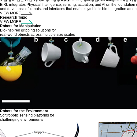
BiRL integrates Physical Intelligence, sensing, actuation, and AI on the foundation
and develops soft robots and interfaces that enable symbiotic bio-integration am
VIEW MORE
Research Topic
VIEW MORE
Robots for Manipulation
Bio-inspired gripping solutions for
real-world objects across multiple size scales
Robots for the Environment
Soft robotic sensing platforms for
challenging environments