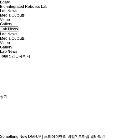
Board
Bio-integrated Robotics Lab
Lab News
Media Outputs
Video
Gallery
Lab News
Lab News
Media Outputs
Video
Gallery
Lab News
Total 5건
1 페이지
공지
Something New DGI-UP | 스파이더맨의 비밀? 도마뱀 발바닥?!